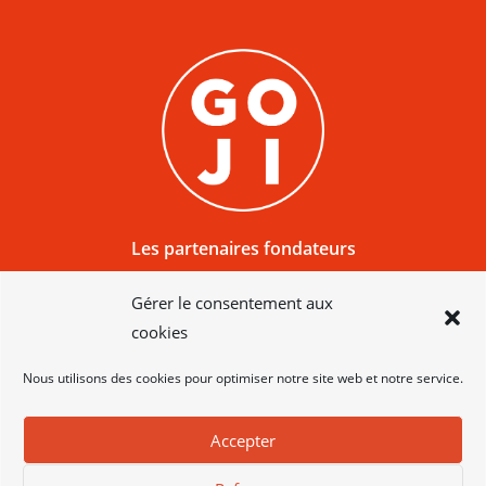
Les partenaires fondateurs
du Réseau GOJI sont situés :
Gérer le consentement aux
23 rue Sala, 69002 Lyon, France
cookies
_____
Nous utilisons des cookies pour optimiser notre site web et notre service.
Accepter